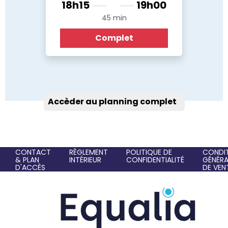
18h15
19h00
45 min
Complet
Accèder au planning complet
CONTACT
RÈGLEMENT
POLITIQUE DE
CONDI
& PLAN
INTÉRIEUR
CONFIDENTIALITÉ
GÉNÉRA
D'ACCÈS
DE VEN