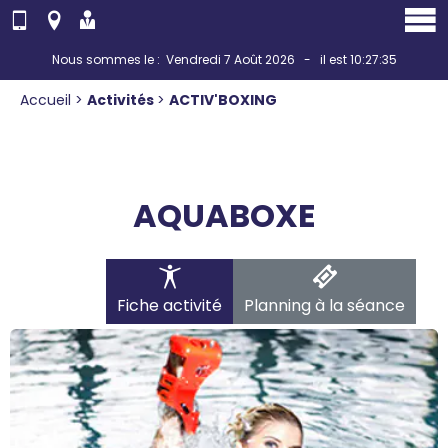
Panneau de gestion des cookies
Nous sommes le : Vendredi 7 Août 2026 - il est 10:27:35
Accueil
>
Activités
>
ACTIV'BOXING
AQUABOXE
Fiche activité
Planning à la séance