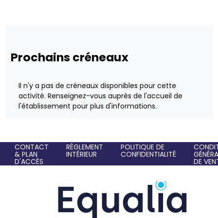
Prochains créneaux
Il n'y a pas de créneaux disponibles pour cette
activité. Renseignez-vous auprès de l'accueil de
l'établissement pour plus d'informations.
CONTACT
RÈGLEMENT
POLITIQUE DE
CONDI
& PLAN
INTÉRIEUR
CONFIDENTIALITÉ
GÉNÉRA
D'ACCÈS
DE VEN