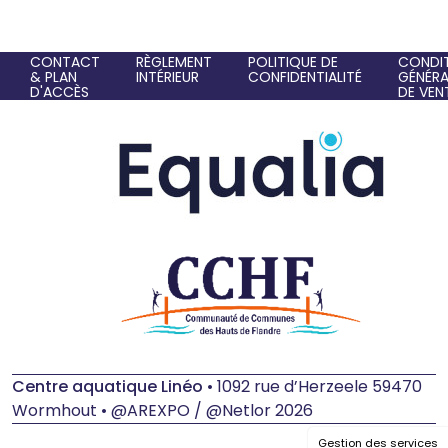
CONTACT
RÈGLEMENT
POLITIQUE DE
CONDI
& PLAN
INTÉRIEUR
CONFIDENTIALITÉ
GÉNÉRA
D'ACCÈS
DE VEN
Centre aquatique Linéo
• 1092 rue d’Herzeele 59470
Wormhout • @AREXPO / @Netlor 2026
Gestion des services