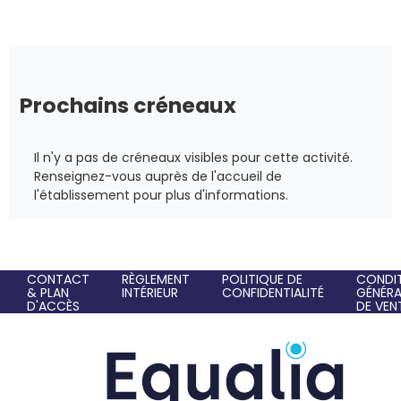
Prochains créneaux
Il n'y a pas de créneaux visibles pour cette activité.
Renseignez-vous auprès de l'accueil de
l'établissement pour plus d'informations.
CONTACT
RÈGLEMENT
POLITIQUE DE
CONDI
& PLAN
INTÉRIEUR
CONFIDENTIALITÉ
GÉNÉRA
D'ACCÈS
DE VEN